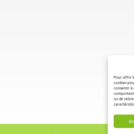
Pour offrir 
cookies pour
consentir à 
comportement
ou de retire
caractéristi
Ac