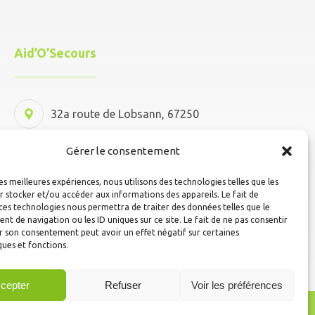
Aid’O’Secours
32a route de Lobsann, 67250
Kutzenhausen
Gérer le consentement
06 88 54 56 23
les meilleures expériences, nous utilisons des technologies telles que les
 stocker et/ou accéder aux informations des appareils. Le fait de
ces technologies nous permettra de traiter des données telles que le
aidosecours@gmail.com
 de navigation ou les ID uniques sur ce site. Le fait de ne pas consentir
r son consentement peut avoir un effet négatif sur certaines
ques et fonctions.
cepter
Refuser
Voir les préférences